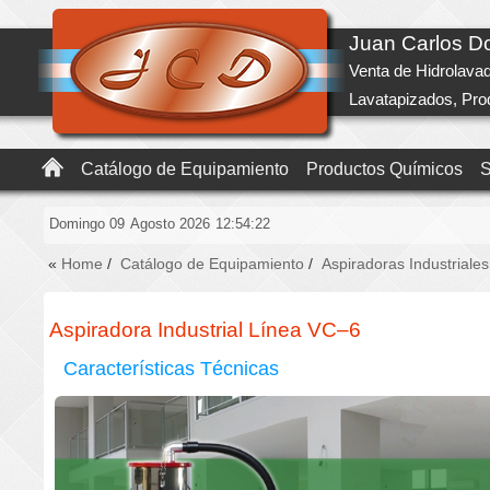
Juan Carlos 
Venta de Hidrolava
Lavatapizados, Pr
Catálogo de Equipamiento
Productos Químicos
S
Domingo 09
Agosto 2026
12:54:23
«
Home
/
Catálogo de Equipamiento
/
Aspiradoras Industriales
Aspiradora Industrial Línea VC–6
Características Técnicas