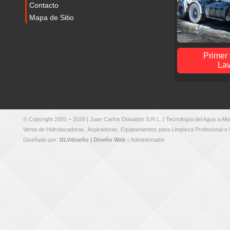
Contacto
Mapa de Sitio
Primer
Lav
© Copyright 2001 – 2026 |
Juan Carlos Donadon S.R.L.
| Tecnología del Agua a Al
Venta de
Hidrolavadoras
,
Aspiradoras
,
Equipamientos para Limpieza Profesional e I
Diseñado por:
DLVdiseño | Diseño Web
|
Administrador