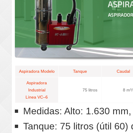
Aspiradora Modelo
Tanque
Caudal
Aspiradora
Industrial
75 litros
8 m³/
Línea VC–6
Medidas: Alto: 1.630 mm
Tanque: 75 litros (útil 60