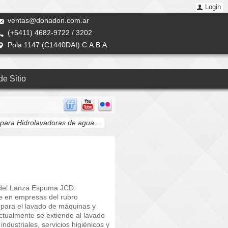
Login
ventas@donadon.com.ar
(+5411) 4682-9722 / 3202
5291-0126 / 0127
Pola 1147 (C1440DAI) C.A.B.A.
e Sitio
ara Hidrolavadoras de agua...
 del Lanza Espuma JCD:
te en empresas del rubro
o para el lavado de máquinas y
ctualmente se extiende al lavado
industriales, servicios higiénicos y