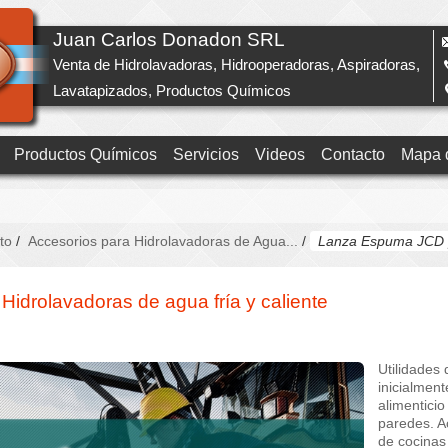
Juan Carlos Donadon SRL
Venta de Hidrolavadoras, Hidrooperadoras, Aspiradoras,
Lavatapizados, Productos Químicos
Productos Químicos
Servicios
Videos
Contacto
Mapa d
to
/
Accesorios para Hidrolavadoras de Agua...
/
Lanza Espuma JCD p
drolavadoras de agua fría y caliente
Utilidades
inicialmen
alimentici
paredes. A
de cocinas 