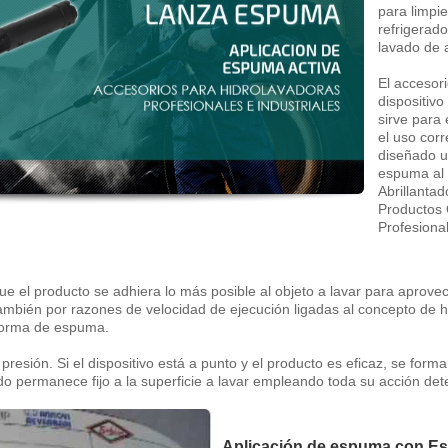
para limpi
refrigerad
lavado de 
El acceso
dispositiv
sirve para 
el uso cor
diseñado u
espuma al
Abrillanta
Productos 
Profesional
e el producto se adhiera lo más posible al objeto a lavar para aprove
 también por razones de velocidad de ejecución ligadas al concepto de h
 forma de espuma.
presión. Si el dispositivo está a punto y el producto es eficaz, se form
permanece fijo a la superficie a lavar empleando toda su acción dete
Aplicación de espuma con 