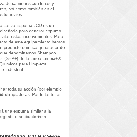
eza de camiones con lonas y
ores, así como también en el
automóviles.
rio Lanza Espuma JCD es un
o diseñado para generar espuma
evitar estos inconvenientes. Para
recto de este equipamiento hemos
n producto químico generador de
 que denominamos Shampoo
dor (SHA+) de la Línea Limpia+®
Químicos para Limpieza
 e Industrial.
char toda su acción (por ejemplo
idrolimpiadoras. Por lo tanto, en
ará una espuma similar a la
rgente o antibacteriana.
Espumógeno JCD H y SHA+